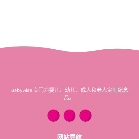
Babywise 专门为婴儿、幼儿、成人和老人定制纪念
品。
Y
F
W
o
a
h
u
c
a
t
e
t
u
b
s
b
o
a
网站导航