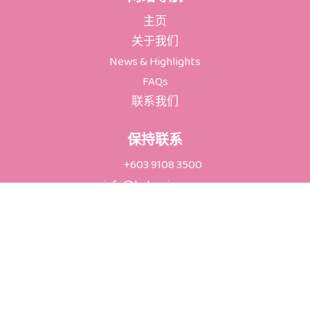
e
o
p
k
p
主页
-
f
关于我们
News & Highlights
FAQs
联系我们
保持联系
+603 9108 3500
info@babywise.com.my
Connaught Avenue, G-G-6,
Jalan 9, Taman Bukit Cheras,
56000 Cheras, Kuala Lumpur.
隐私政策
Terms & Conditions