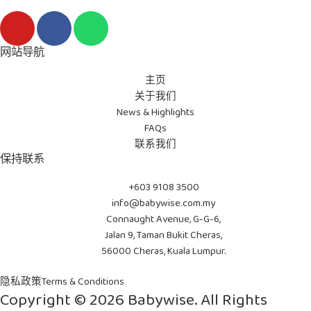
Y
F
W
o
a
h
u
c
a
网站导航
t
e
t
主页
u
b
s
关于我们
b
o
a
News & Highlights
e
o
p
FAQs
k
p
联系我们
-
保持联系
f
+603 9108 3500
info@babywise.com.my
Connaught Avenue, G-G-6,
Jalan 9, Taman Bukit Cheras,
56000 Cheras, Kuala Lumpur.
隐私政策
Terms & Conditions
Copyright © 2026 Babywise. All Rights